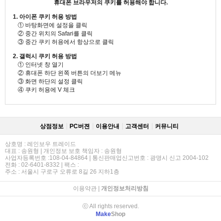
휴대폰 브라우저의 쿠키를 허용해야 합니다.
1. 아이폰 쿠키 허용 방법
① 바탕화면에 설정을 클릭
② 중간 위치의 Safari를 클릭
③ 중간 쿠키 허용에서 항상으로 클릭
2. 갤럭시 쿠키 허용 방법
① 인터넷 창 열기
② 휴대폰 하단 왼쪽 버튼의 더보기 메뉴
③ 화면 하단의 설정 클릭
④ 쿠키 허용에 V 체크
상점정보
PC버젼
이용안내
고객센터
커뮤니티
상호명 : 레인보우 트레이드
대표 : 송원형 | 개인정보 보호 책임자 : 송원형
사업자등록번호 :108-04-84864 | 통신판매업신고번호 : 광명시 신고 2004-102
전화 : 02-6401-8332 | 팩스 :
주소 : 서울시 구로구 오류로 8길 26 지하1층
이용약관
|
개인정보처리방침
ⓒ All rights reserved.
Make
Shop